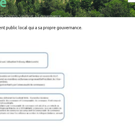
e
re
>
Notre Syndicat
>
Gouvernance
nt public local qui a sa propre gouvernance.