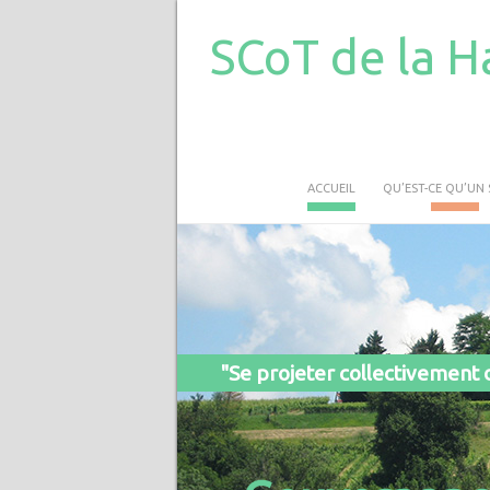
SCoT de la H
ACCUEIL
QU’EST-CE QU’UN 
"Se projeter collectivement d