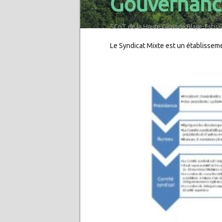
Gouvernanc
SCoT de la Haute Gironde Blaye-Estuai
Le Syndicat Mixte est un établisseme